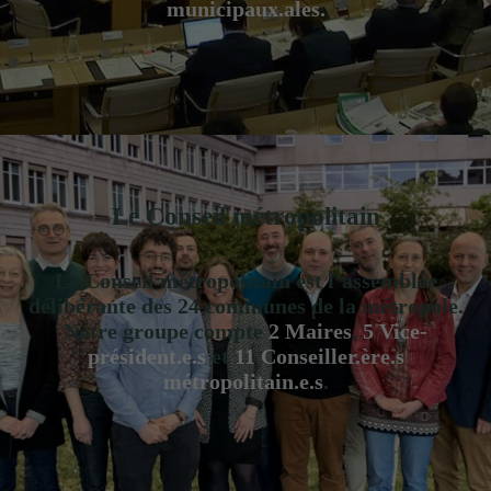
municipaux.ales.
Le Conseil métropolitain
Le Conseil métropolitain est l’assemblée
délibérante des 24 communes de la métropole.
Notre groupe compte
2 Maires
,
5 Vice-
président.e.s
et
11 Conseiller.ère.s
métropolitain.e.s
.