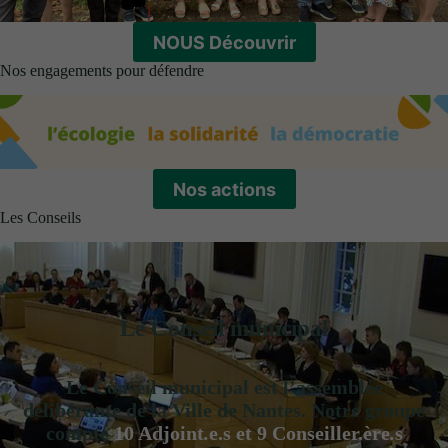
NOUS Découvrir
Nos engagements pour défendre
Nos actions
Les Conseils
Le Conseil municipal
Le Conseil municipal est l’assemblée
délibérante de la Ville de Nantes. Notre groupe
compte
10 Adjoint
.
e.s et 9 Conseiller.ère
.
s