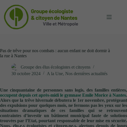
Passer
au
contenu
Pas de trêve pour nos combats : aucun enfant ne doit dormir à
la rue à Nantes
Groupe des élus écologistes et citoyens
30 octobre 2024
A la Une
,
Nos dernières actualités
Une cinquantaine de personnes sans logis, des familles entières,
occupent depuis cet après-midi le gymnase Emile Morice à Nantes
.
Alors que la trêve hivernale débutera le 1er novembre, protégeant
des expulsions pour quelques mois, ne fermons pas les yeux sur les
situations dramatiques de ces familles qui se retrouvent
contraintes d’investir un bâtiment municipal faute de solutions
trouvées par l’Etat, pourtant responsable de leur mise en sécurité.
Nous, élu.e.s écologistes et citoyen.ne.s, alertons depuis de longs