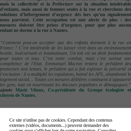
mois la collectivité et la Préfecture sur la situation intolérable
d’enfants, mais aussi de femmes seules à la rue et cherchons des
solutions d’hébergement d’urgence dès lors qu’un signalement
nous parvient. Cette occupation est une alerte de plus : des
mesures doivent être prises d’urgence, pour que plus aucun
enfant ne dorme à la rue à Nantes.
“Comment peut-on accepter que des enfants dorment à la rue en
France ? C’est intolérable de les laisser vivre dans un environnement
hostile, insécurisant et traumatisant. Un toit est un droit fondamental
pour toutes et tous. C’est notre combat, mais c’est surtout une
compétence de l’Etat. Emmanuel Macron restera le président des
promesses non tenues, le président qui a fait exploser la précarité et
l’exclusion : il a multiplié les expulsions, baissé les APL, abandonné le
logement social… Toutes ces mesures délétères continuent d’appauvrir
les gens, tout en nourrissant les discours populistes et démagogues.”
ajoute
Marie Vitoux, Co-présidente du Groupe écologiste e
citoyen de Nantes.
A quand une
nuit de la solidarité
à Nantes ?
Nous manquons d
chiffres pour objectiver le nombre de personnes, et notamment
Ce site n'utilise pas de cookies. Cependant des contenus
d’enfants, vivant à la rue. L’une des actions que nous défendons au
externes (vidéos, documents...) peuvent demander des
sein de la majorité nantaise est donc de mettre rapidement en place une
cookies pour s'afficher lors de votre navigation.
Consultez